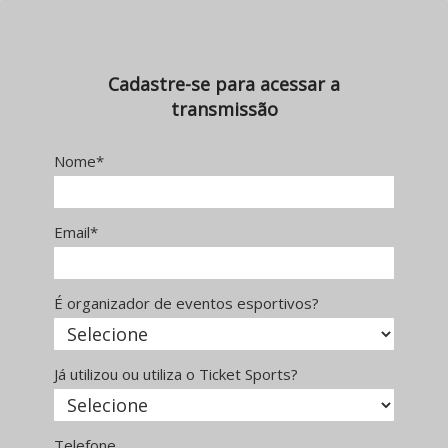
Cadastre-se para acessar a
transmissão
Nome*
Email*
É organizador de eventos esportivos?
Já utilizou ou utiliza o Ticket Sports?
Telefone