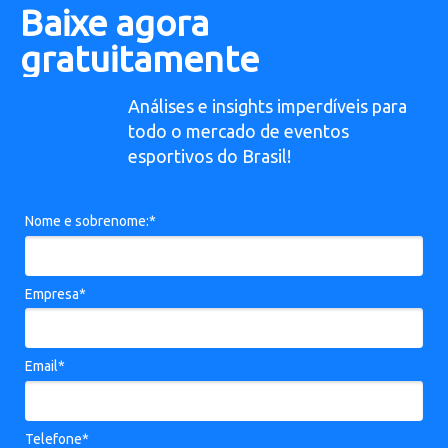
Baixe agora
gratuitamente
Análises e insights imperdíveis para
todo o mercado de eventos
esportivos do Brasil!
Nome e sobrenome:*
Empresa*
Email*
Telefone*