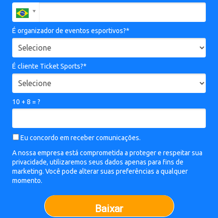
É organizador de eventos esportivos?*
É cliente Ticket Sports?*
10 + 8 = ?
Eu concordo em receber comunicações.
A nossa empresa está comprometida a proteger e respeitar sua
privacidade, utilizaremos seus dados apenas para fins de
marketing. Você pode alterar suas preferências a qualquer
momento.
Baixar